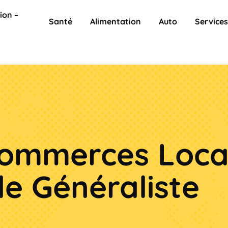
ion –
Santé
Alimentation
Auto
Service
 Commerces Loca
de Généraliste