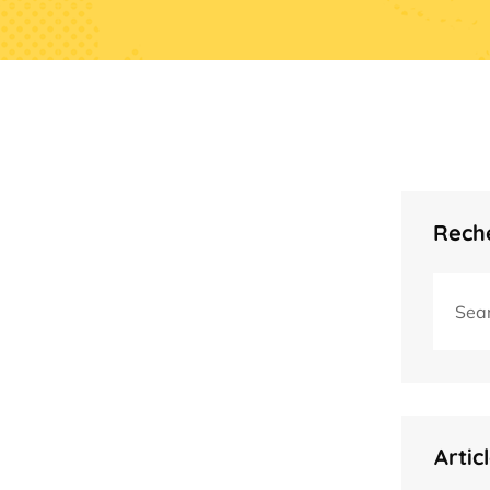
Reche
Artic