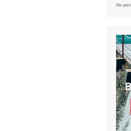
No pos
B