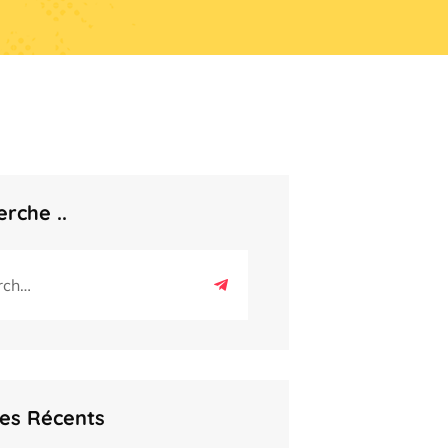
rche ..
les Récents