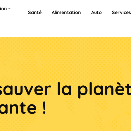
ion –
Santé
Alimentation
Auto
Service
sauver la planèt
ante !