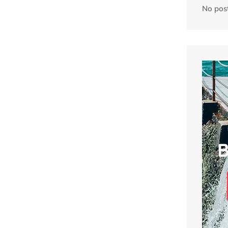
No pos
B