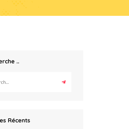
rche ..
les Récents