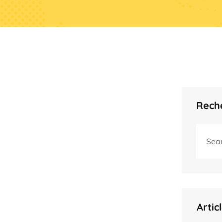
Reche
Artic